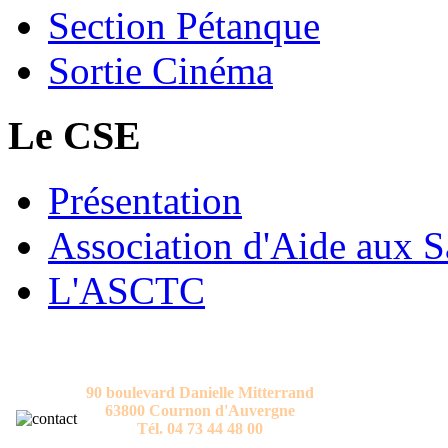
Section Pétanque
Sortie Cinéma
Le CSE
Présentation
Association d'Aide aux S
L'ASCTC
CONTACT
Comité Social et Economique T2C
90 boulevard Danielle Mitterrand
63800 Cournon d'Auvergne
Tél. 04 73 44 48 00